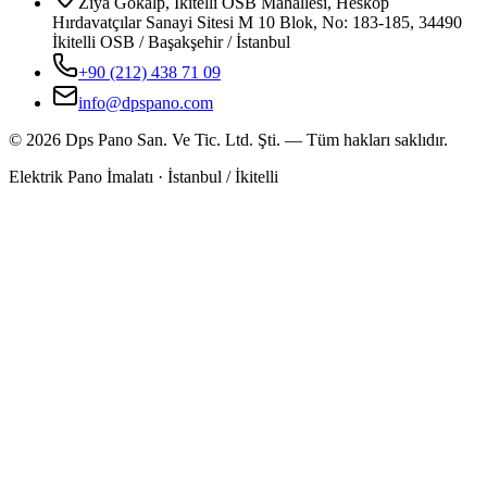
Ziya Gökalp, İkitelli OSB Mahallesi, Heskop
Hırdavatçılar Sanayi Sitesi M 10 Blok, No: 183-185, 34490
İkitelli OSB / Başakşehir / İstanbul
+90 (212) 438 71 09
info@dpspano.com
©
2026
Dps Pano San. Ve Tic. Ltd. Şti.
— Tüm hakları saklıdır.
Elektrik Pano İmalatı · İstanbul / İkitelli