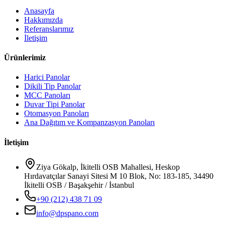
Anasayfa
Hakkımızda
Referanslarımız
İletişim
Ürünlerimiz
Harici Panolar
Dikili Tip Panolar
MCC Panoları
Duvar Tipi Panolar
Otomasyon Panoları
Ana Dağıtım ve Kompanzasyon Panoları
İletişim
Ziya Gökalp, İkitelli OSB Mahallesi, Heskop
Hırdavatçılar Sanayi Sitesi M 10 Blok, No: 183-185, 34490
İkitelli OSB / Başakşehir / İstanbul
+90 (212) 438 71 09
info@dpspano.com