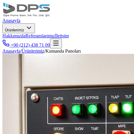
Anasayfa
Ürünlerimiz
Hakkımızda
Referanslarımız
İletişim
+90 (212) 438 71 09
Anasayfa
/
Ürünlerimiz
/
Kumanda Panoları